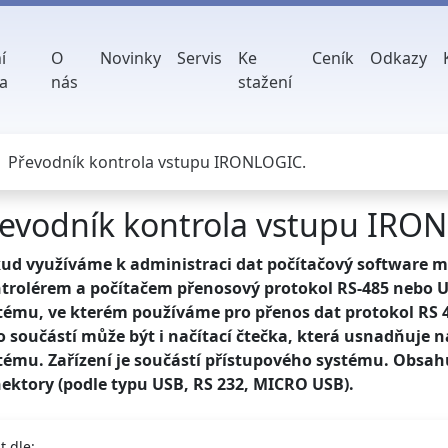
í
O
Novinky
Servis
Ke
Ceník
Odkazy
a
nás
stažení
Převodník kontrola vstupu IRONLOGIC.
evodník kontrola vstupu IRO
ud využíváme k administraci dat počítačový software 
trolérem a počítačem přenosový protokol RS-485 nebo U
tému, ve kterém používáme pro přenos dat protokol RS 4
o součástí může být i načítací čtečka, která usnadňuje n
tému. Zařízení je součástí přístupového systému. Obsah
ektory (podle typu USB, RS 232, MICRO USB).
t dle: