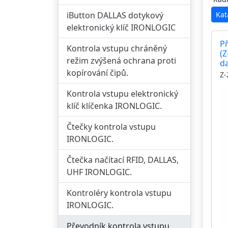
iButton DALLAS dotykový
Kat
elektronický klíč IRONLOGIC
P
Kontrola vstupu chráněný
(Z
režim zvýšená ochrana proti
da
kopírování čipů.
po
Z-
Kontrola vstupu elektronický
klíč klíčenka IRONLOGIC.
Čtečky kontrola vstupu
IRONLOGIC.
Čtečka načítací RFID, DALLAS,
UHF IRONLOGIC.
Kontroléry kontrola vstupu
IRONLOGIC.
Převodník kontrola vstupu