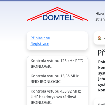
Hlavn
stran
Přihlásit se
🏠︎
Registrace
Př
Kontrola vstupu 125 kHz RFID
Pok
IRONLOGIC.
kon
sys
Kontrola vstupu 13,56 MHz
Jeh
RFID IRONLOGIC.
sys
kon
Kontrola vstupu 433,92 MHz
UHF bezdotyková rádiová
IRONLOGIC.
Řadi