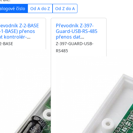
alogové číslo
Od A do Z
Od Z do A
řevodník Z-2-BASE
Převodník Z-397-
-1-BASE) přenos
Guard-USB-RS-485
t kontrolér-
přenos dat
čítač
kontrolér-počítač
2-BASE
Z-397-GUARD-USB-
RS485