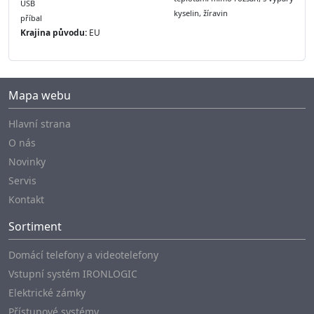
USB
kyselin, žíravin
příbal
Krajina původu:
EU
Mapa webu
Hlavní strana
O nás
Novinky
Servis
Kontakt
Sortiment
Domácí telefony a videotelefony
Vstupní systém IRONLOGIC
Elektrické zámky
Přístupové systémy