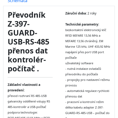
Schémata
Převodník
Záruční doba:
2 roky
Z-397-
Technické parametry:
GUARD-
bezkontaktní elektronický klíč
RFID MIFARE 13,56 MHz a
USB-RS-485
MIFARE 13,56 chráněný, EM
Marine 125 kHz, UHF 433,92 MHz
přenos dat
napájení přes port USB port
kontrolér-
počítače
uživatelský software
počítač .
- nutná instalace ovladačů
převodníku do počítače
- propojky pro nastavení režimu
Základní vlastnosti a
provozu
provedení:
- automatická regulace rychlosti
převod rozhraní RS 485-USB
přenosu dat
galvanicky oddělené vstupy RS
- pracovní a kontrolní režim
485-kontrolér a USB-počítač
délka kabelu adapter Z-397-
podpora technologie:
GUARD-RS-485-USB – počítač do
RFID MIFARE 13,56 MHz a RFID