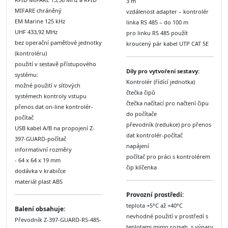
3 m
MIFARE chráněný
vzdálenost adapter – kontrolér
EM Marine 125 kHz
linka RS 485 – do 100 m
UHF 433,92 MHz
pro linku RS 485 použít
bez operační paměťové jednotky
kroucený pár kabel UTP CAT 5E
(kontroléru)
použití v sestavě přístupového
Díly pro vytvoření sestavy:
systému:
Kontrolér (řídící jednotka)
možné použití v síťových
čtečka čipů
systémech kontroly vstupu
čtečka načítací pro načtení čipu
přenos dat on-line kontrolér-
do počítače
počítač
převodník (redukce) pro přenos
USB kabel A/B na propojení Z-
dat kontrolér-počítač
397-GUARD-počítač
napájení
informativní rozměry
počítač pro práci s kontrolérem
- 64 x 64 x 19 mm
čip klíčenka
dodávka v krabičce
materiál plast ABS
Provozní prostředí:
teplota +5°C až +40°C
Balení obsahuje:
nevhodné použití v prostředí s
Převodník Z-397-GUARD-RS-485-
teplotami mimo rozsah, s výpary