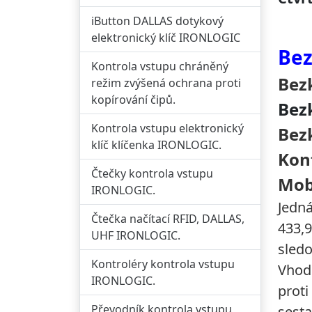
iButton DALLAS dotykový
elektronický klíč IRONLOGIC
Bez
Kontrola vstupu chráněný
Bez
režim zvýšená ochrana proti
kopírování čipů.
Bez
Kontrola vstupu elektronický
Bez
klíč klíčenka IRONLOGIC.
Kon
Čtečky kontrola vstupu
Mob
IRONLOGIC.
Jedná
Čtečka načítací RFID, DALLAS,
433,9
UHF IRONLOGIC.
sledo
Kontroléry kontrola vstupu
Vhodn
IRONLOGIC.
proti
Převodník kontrola vstupu
sest