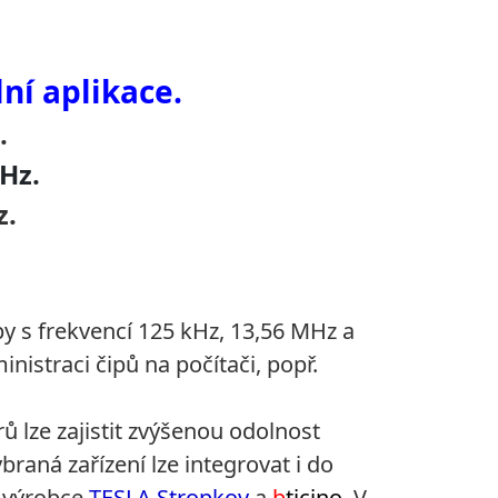
ní aplikace.
.
Hz.
z.
py s frekvencí 125 kHz, 13,56 MHz a
nistraci čipů na počítači, popř.
 lze zajistit zvýšenou odolnost
raná zařízení lze integrovat i do
ů výrobce
TESLA Stropkov
a
b
ticino
.
V