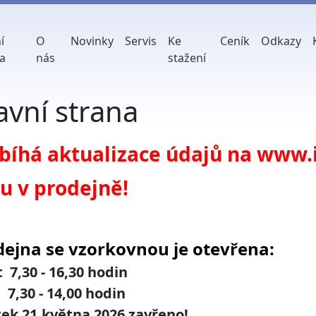
í
O
Novinky
Servis
Ke
Ceník
Odkazy
a
nás
stažení
avní strana
bíhá aktualizace údajů na www.i
u v prodejně!
dejna se vzorkovnou je otevřena:
 7,30 - 16,30 hodin
,30 - 14,00 hodin
tek 21.května 2026 zavřeno!