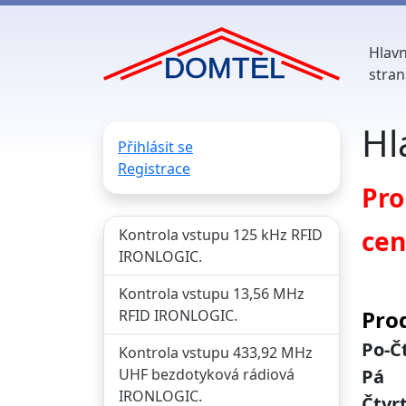
Hlavn
stran
Hl
Přihlásit se
Registrace
Pro
cen
Kontrola vstupu 125 kHz RFID
IRONLOGIC.
Kontrola vstupu 13,56 MHz
Pro
RFID IRONLOGIC.
Po-Čt
Kontrola vstupu 433,92 MHz
UHF bezdotyková rádiová
Pá 7
IRONLOGIC.
Čtvr