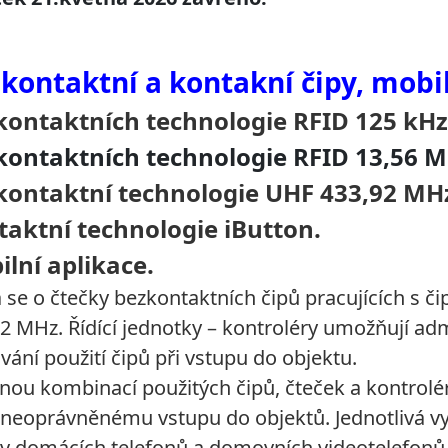
kontaktní a kontakní čipy, mobil
kontaktních technologie RFID 125 kHz
kontaktních technologie RFID 13,56 M
kontaktní technologie UHF 433,92 MH
taktní technologie iButton.
ilní aplikace.
 se o čtečky bezkontaktních čipů pracujících s či
2 MHz. Řídící jednotky – kontroléry umožňují admi
vání použití čipů při vstupu do objektu.
ou kombinací použitých čipů, čteček a kontrolérů
 neoprávněnému vstupu do objektů. Jednotlivá vyb
av domácích telefonů a domovních videotelefon