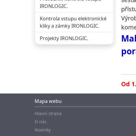
IRONLOGIC.
příst
Výrob
Kontrola vstupu elektronické
kliky a zámky IRONLOGIC.
kome
Mal
Projekty IRONLOGIC.
por
Od 1
Mapa webu
Hlavní strana
O nás
Novinky