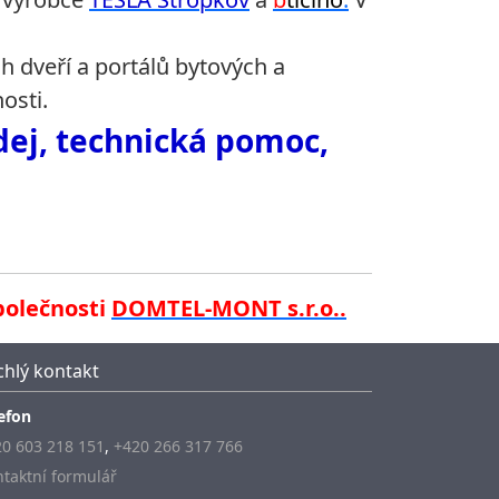
ch dveří a portálů bytových a
osti.
ej, technická pomoc,
polečnosti
DOMTEL-MONT s.r.o..
chlý kontakt
efon
0 603 218 151
,
+420 266 317 766
taktní formulář