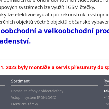
upových systémech lze využít i GSM čtečky.
ky lze efektivně využít i při rekonstrukci vstupní
rčních objektů včetně objektů občanské vybaven
oobchodní a velkoobchodní prod
adenství.
.1. 2023 byly montáže a servis přesunuty do s
Sortiment
Ry
Domácí telefony a videotelefony
Tel
Vstupní systém IRONLOGIC
+42
Elektrické zámky
Kon