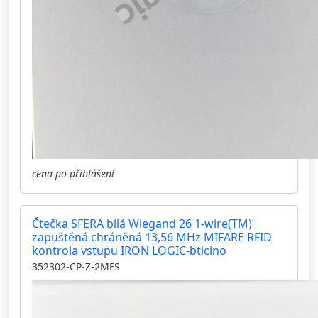
cena po přihlášení
Čtečka SFERA bílá Wiegand 26 1-wire(TM)
zapuštěná chráněná 13,56 MHz MIFARE RFID
kontrola vstupu IRON LOGIC-bticino
352302-CP-Z-2MFS