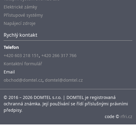
Elektrické zámky
Přístupové systémy
Napájecí zdroje
Rychlý kontakt
Telefon
+420 603 218 151
,
+420 266 317 766
Kontaktní formulář
Email
obchod@domtel.cz
,
domtel@domtel.cz
© 2016 – 2026 DOMTEL s.r.o. | DOMTEL je registrovaná
ochranná známka. Její používání se řídí příslušnými právními
předpisy.
code ©
rfri.cz