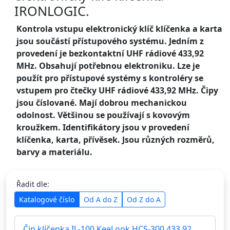
IRONLOGIC.
Kontrola vstupu elektronický klíč klíčenka a karta
jsou součástí přístupového systému. Jedním z
provedení je bezkontaktní UHF rádiové 433,92
MHz. Obsahují potřebnou elektroniku. Lze je
použít pro přístupové systémy s kontroléry se
vstupem pro čtečky UHF rádiové 433,92 MHz. Čipy
jsou číslované. Mají dobrou mechanickou
odolnost. Většinou se používají s kovovým
kroužkem. Identifikátory jsou v provedení
klíčenka, karta, přívěsek. Jsou různých rozměrů,
barvy a materiálu.
Řadit dle:
Katalogové číslo
Od A do Z
Od Z do A
Čip klíčenka IL-100 KeeLook HCS-300 433,92