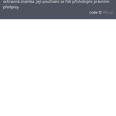
ochranná známka. Její používání se řídí příslušnými právními
předpisy.
code ©
rfri.cz