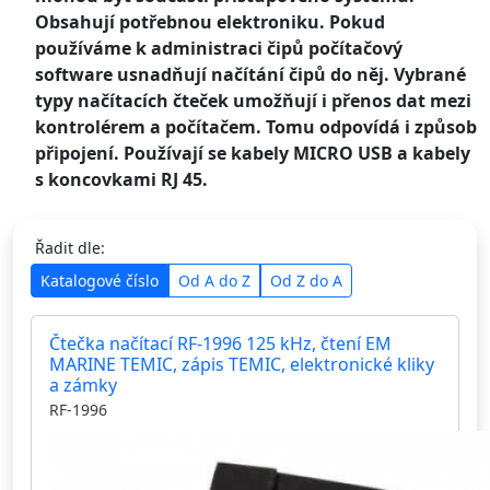
Obsahují potřebnou elektroniku. Pokud
používáme k administraci čipů počítačový
software usnadňují načítání čipů do něj. Vybrané
typy načítacích čteček umožňují i přenos dat mezi
kontrolérem a počítačem. Tomu odpovídá i způsob
připojení. Používají se kabely MICRO USB a kabely
s koncovkami RJ 45.
Řadit dle:
Katalogové číslo
Od A do Z
Od Z do A
Čtečka načítací RF-1996 125 kHz, čtení EM
MARINE TEMIC, zápis TEMIC, elektronické kliky
a zámky
RF-1996