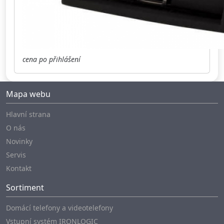
cena po přihlášení
Mapa webu
Hlavní strana
O nás
Novinky
Servis
Kontakt
Sortiment
Domácí telefony a videotelefony
Vstupní systém IRONLOGIC