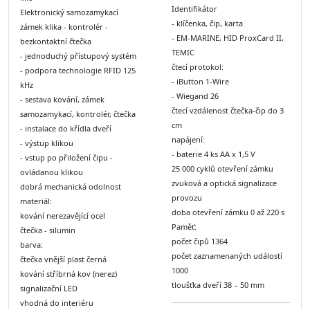
Identifikátor
Elektronický samozamykací
- klíčenka, čip, karta
zámek klika - kontrolér -
- EM-MARINE, HID ProxCard II,
bezkontaktní čtečka
TEMIC
- jednoduchý přístupový systém
čtecí protokol:
- podpora technologie RFID 125
- iButton 1-Wire
kHz
- Wiegand 26
- sestava kování, zámek
čtecí vzdálenost čtečka-čip do 3
samozamykací, kontrolér, čtečka
cm
- instalace do křídla dveří
napájení:
- výstup klikou
- baterie 4 ks AA x 1,5 V
- vstup po přiložení čipu -
25 000 cyklů otevření zámku
ovládanou klikou
zvuková a optická signalizace
dobrá mechanická odolnost
provozu
materiál:
doba otevření zámku 0 až 220 s
kování nerezavějící ocel
Paměť:
čtečka - silumin
počet čipů 1364
barva:
počet zaznamenaných událostí
čtečka vnější plast černá
1000
kování stříbrná kov (nerez)
tloušťka dveří 38 – 50 mm
signalizační LED
vhodná do interiéru