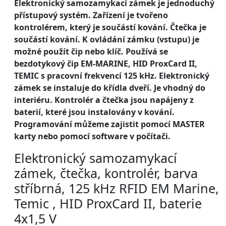
Elektronický samozamykací zámek je jednoduchý
přístupový systém. Zařízení je tvořeno
kontrolérem, který je součástí kování. Čtečka je
součástí kování. K ovládání zámku (vstupu) je
možné použít čip nebo klíč. Používá se
bezdotykový čip EM-MARINE, HID ProxCard II,
TEMIC s pracovní frekvencí 125 kHz. Elektronický
zámek se instaluje do křídla dveří. Je vhodný do
interiéru. Kontrolér a čtečka jsou napájeny z
baterií, které jsou instalovány v kování.
Programování můžeme zajistit pomocí MASTER
karty nebo pomocí software v počítači.
Elektronický samozamykací
zámek, čtečka, kontrolér, barva
stříbrná, 125 kHz RFID EM Marine,
Temic , HID ProxCard II, baterie
4x1,5 V