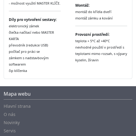
- možnost využití MASTER KLÍČE.
Montáž:
montáž do křídla dveří
montáž zámku a kování
Díly pro vytvoření sestavy:
elektronický zámek
čtečka načítací nebo MASTER
Provozní prostředí:
KARTA
teplota + 5°C až +40°C
převodník (redukce USB)
nevhodné použití v prostředí s
počítač pro práci se
teplotami mimo rozsah, s výpary
zámkem s nadstavbovým
kyselin, žíravin
softwarem
čip klíčenka
Mapa webu
Hlavní strana
O nás
Novinky
Servis