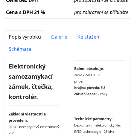
Cena bez DPH
pro zobrazení se přihlašte
Cena s DPH 21 %
pro zobrazení se přihlašte
Popis výrobku
Galerie
Ke stažení
Schémata
Elektronický
Balení obsahuje:
samozamykací
Zámek Z-8 EHT S
příbal
zámek, čtečka,
Krajina původu:
EU
Záruční doba:
2 roky
kontrolér.
Základní vlastnosti a
Technické parametry:
provedení:
bezkontaktní elektronický klíč
RFID - bezdotykový elektronický
RFID technologie 125 kHz
klíč