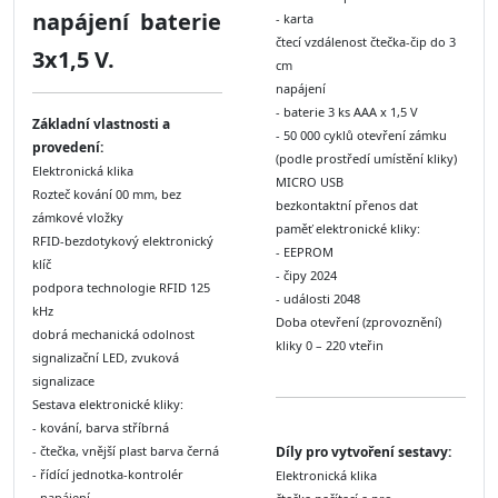
napájení baterie
- karta
čtecí vzdálenost čtečka-čip do 3
3x1,5 V.
cm
napájení
- baterie 3 ks AAA x 1,5 V
Základní vlastnosti a
- 50 000 cyklů otevření zámku
provedení:
(podle prostředí umístění kliky)
Elektronická klika
MICRO USB
Rozteč kování 00 mm, bez
bezkontaktní přenos dat
zámkové vložky
paměť elektronické kliky:
RFID-bezdotykový elektronický
- EEPROM
klíč
- čipy 2024
podpora technologie RFID 125
- události 2048
kHz
Doba otevření (zprovoznění)
dobrá mechanická odolnost
kliky 0 – 220 vteřin
signalizační LED, zvuková
signalizace
Sestava elektronické kliky:
- kování, barva stříbrná
- čtečka, vnější plast barva černá
Díly pro vytvoření sestavy:
- řídící jednotka-kontrolér
Elektronická klika
- napájení