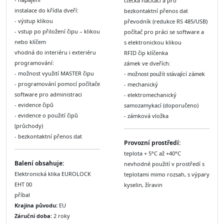
čtečka načítací a pro
instalace do křídla dveří:
bezkontaktní přenos dat
- výstup klikou
převodník (redukce RS 485/USB)
- vstup po přiložení čipu – klikou
počítač pro práci se software a
nebo klíčem
s elektronickou klikou
vhodná do interiéru i exteriéru
RFID čip klíčenka
programování:
zámek ve dveřích:
- možnost využití MASTER čipu
- možnost použít stávající zámek
- programování pomocí počítače
- mechanický
software pro administraci
- elektromechanický
- evidence čipů
samozamykací (doporučeno)
- evidence o použití čipů
- zámková vložka
(průchody)
- bezkontaktní přenos dat
Provozní prostředí:
teplota + 5°C až +40°C
Balení obsahuje:
nevhodné použití v prostředí s
Elektronická klika EUROLOCK
teplotami mimo rozsah, s výpary
EHT 00
kyselin, žíravin
příbal
Krajina původu:
EU
Záruční doba:
2 roky