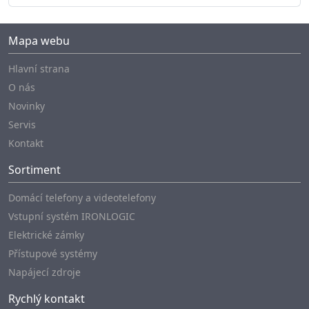
Mapa webu
Hlavní strana
O nás
Novinky
Servis
Kontakt
Sortiment
Domácí telefony a videotelefony
Vstupní systém IRONLOGIC
Elektrické zámky
Přístupové systémy
Napájecí zdroje
Rychlý kontakt