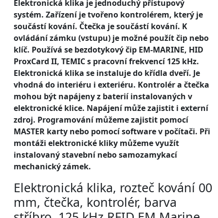
Elektronická klika je jednoduchý přístupový
systém. Zařízení je tvořeno kontrolérem, který je
součástí kování. Čtečka je součástí kování. K
ovládání zámku (vstupu) je možné použít čip nebo
klíč. Používá se bezdotykový čip EM-MARINE, HID
ProxCard II, TEMIC s pracovní frekvencí 125 kHz.
Elektronická klika se instaluje do křídla dveří. Je
vhodná do interiéru i exteriéru. Kontrolér a čtečka
mohou být napájeny z baterií instalovaných v
elektronické klice. Napájení může zajistit i externí
zdroj. Programování můžeme zajistit pomocí
MASTER karty nebo pomocí software v počítači. Při
montáži elektronické kliky můžeme využít
instalovaný stavební nebo samozamykací
mechanický zámek.
Elektronická klika, rozteč kování 00
mm, čtečka, kontrolér, barva
stříbro, 125 kHz RFID EM Marine,