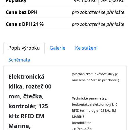
Poplatky
RF: 1,00 Kč | AF: 0,00 Kč
Cena bez DPH
pro zobrazení se přihlašte
Cena s DPH 21 %
pro zobrazení se přihlašte
Popis výrobku
Galerie
Ke stažení
Schémata
(Mechanická funkčnost kliky je
Elektronická
omezená na 50 tisíc průchodů.)
klika, rozteč 00
mm, čtečka,
Technické parametry:
kontrolér, 125
bezkontaktní elektronický klíč
RFID technologie 125 kHz EM
kHz RFID EM
MARINE
Identifikátor
Marine,
- klíčenka-čip