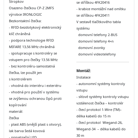
Stropkov
se stříškou 4FK20416
Osazeno čtečkou CP-Z 2MFS
- krabice montážní nad omítku
výrobce IRONLOGIC
se stříškou 4FK20411
Bezkontaktní čtečka:
V sestavě tlačítkového tabla
- RFID-bezdotykový elektronický
systému
klíč chráněná
domovní telefony 2-BUS
- podpora technologie RFID
domovní telefony 4+n
MIFARE 13,56 MHz chráněná
domovní zvonky
- spolupracuje s kontroléry se
domovní videotelefony
vstupem pro čtečky 13.56 MHz
- bez kontroléru-samostatná
Montáž:
čtečka, lze použít jen
Instalace
s kontrolérem
- autonomní systémy kontroly
- vhodná do interiéru i exteriéru
vstupu
- vhodná pro použití v systému
- síťové systémy kontroly vstupu
se zvýšenou ochranou čipů proti
vzdálenost čtečka – kontrolér
kopírování
- čtecí protokol 1-Wire (TM)–
materiál:
délka kabelů do 15 m
čtečka
- čtecí protokol Wiegand-26,
- plast ABS (vnější plast s otvory),
Wiegand-34 – délka kabelů do
lak barva šedá kovová
30 m
- signalizační LED