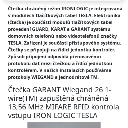
Čtečka chráněný režim IRONLOGIC je integrovaná
v modulech tlačítkových tabel TESLA. Elektronika
(čtečka) je součástí modulů tlačítkových tabel
provedení GUARD, KARAT a GARANT systému
domovních telefonů nebo videotelefonů značky
TESLA. Zařízení je součástí přístupového systému.
Čtečky se připojují na řídící jednotku kontrolér.
Způsob připojení odpovídá přenosovému
protokolu dat mezi čtečkou a řídící jednotkou –
kontrolérem. V našich instalacích používáme
protokoly WIEGAND a jednodrátové TM.
Čtečka GARANT Wiegand 26 1-
wire(TM) zapuštěná chráněná
13,56 MHz MIFARE RFID kontrola
vstupu IRON LOGIC-TESLA