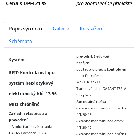
Cena s DPH 21 %
pro zobrazení se přihlašte
Popis výrobku
Galerie
Ke stažení
Schémata
převodník (redukce)
Systém:
napájení
počítač pro práci s kontrolérem
RFID Kontrola vstupu
RFID čip klíčenka
MASTER KARTA
systém bezdotykový
Tlačítkové tablo GARANT TESLA
elektronický klíč 13,56
Stropkov:
Samostatná čtečka
MHz
chráněná
- krabice montážní pod omítku
Základní vlastnosti a
4FK20415
provedení
- krabice montážní nad omítku
M
odul tlačítkového tabla
4FK20410
GARANT výrobce TESLA
- krabice montážní pod omítku