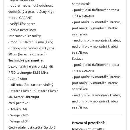
Samostatně
- dobrá mechanická odolnost,
- použití dílů tlačítkového tabla
vodotěsný a prachotěsný kryt
TESLA GARANT
modul GARANT
- pod omítku v montážní krabici,
- vnější část nerez
pod omítku v montážní krabici
- barva nerez inox
se stříškou
informativní rozměry
- nad omítku v montážní krabici,
- modulu 102 x 102 mm (š × v)
nad omítku v montážní krabici
- připojovací vodiče čtečky cca
se stříškou
20 cm (barevné označení)
Sestava
Technické parametry:
- použití dílů tlačítkového tabla
bezkontaktní elektronický klíč
TESLA GARANT
RFID technogie 13,56 MHz
- pod omítku v montážní krabici,
Identifikátor
pod omítku v montážní krabici
- klíčenka, čip, karta chráněný
se stříškou
- Mifare Classic 1K, Mifare Classic
- nad omítku v montážní krabici,
4K, Mifare Ultralight
nad omítku v montážní krabici
čtecí protokol
se stříškou
- 1-Wire(TM)
- Wiegand-26
- Wiegand-34
Provozní prostředí:
čtecí vzdálenost čtečka-čip do 3
teplota -35°C až +40°C