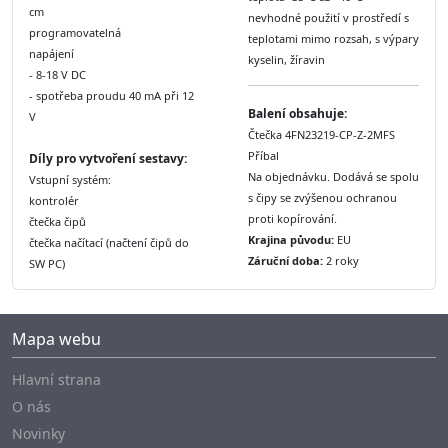
cm
nevhodné použití v prostředí s
programovatelná
teplotami mimo rozsah, s výpary
napájení
kyselin, žíravin
- 8-18 V DC
- spotřeba proudu 40 mA při 12
Balení obsahuje:
V
Čtečka 4FN23219-CP-Z-2MFS
Příbal
Díly
pro vytvoření sestavy:
Na objednávku. Dodává se spolu
Vstupní systém:
s čipy se zvýšenou ochranou
kontrolér
proti kopírování.
čtečka čipů
Krajina původu:
EU
čtečka načítací (načtení čipů do
Záruční doba:
2 roky
SW PC)
Mapa webu
Hlavní strana
O nás
Novinky