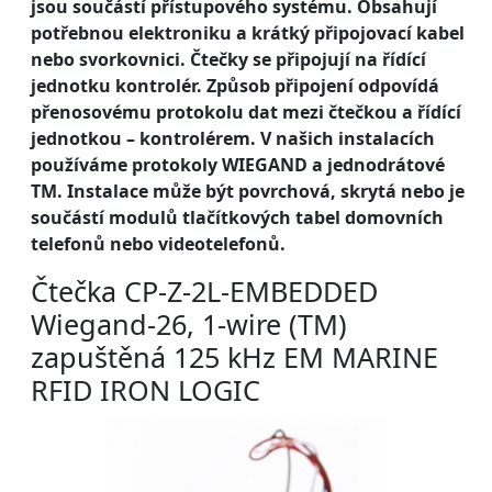
jsou součástí přístupového systému. Obsahují
potřebnou elektroniku a krátký připojovací kabel
nebo svorkovnici. Čtečky se připojují na řídící
jednotku kontrolér. Způsob připojení odpovídá
přenosovému protokolu dat mezi čtečkou a řídící
jednotkou – kontrolérem. V našich instalacích
používáme protokoly WIEGAND a jednodrátové
TM. Instalace může být povrchová, skrytá nebo je
součástí modulů tlačítkových tabel domovních
telefonů nebo videotelefonů.
Čtečka CP-Z-2L-EMBEDDED
Wiegand-26, 1-wire (TM)
zapuštěná 125 kHz EM MARINE
RFID IRON LOGIC