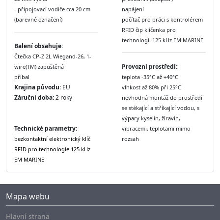
- připojovací vodiče cca 20 cm
napájení
(barevné označení)
počítač pro práci s kontrolérem
RFID čip klíčenka pro
technologii 125 kHz EM MARINE
Balení obsahuje:
Čtečka CP-Z 2L Wiegand-26, 1-
Provozní prostředí:
wire(TM) zapuštěná
příbal
teplota -35°C až +40°C
Krajina původu:
EU
vlhkost až 80% při 25°C
Záruční doba:
2 roky
nevhodná montáž do prostředí
se stékající a stříkající vodou, s
výpary kyselin, žíravin,
Technické parametry:
vibracemi, teplotami mimo
bezkontaktní elektronický klíč
rozsah
RFID pro technologie 125 kHz
EM MARINE
Mapa webu
Hlavní strana