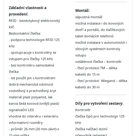
Základní vlastnosti a
Montáž:
provedení:
zápustná montáž
RFID - bezdotykový elektronický
možná instalace i do kovových
klíč
dveří a portálů, do tlačítkových
Bezkontaktní čtečka:
tabel domácích telefonů
- podpora technologie RFID 125
možná instalace v autonomních i
kHz
síťových systémech kontroly
- spolupracuje s kontroléry se
vstupu
vstupem pro čtečky 125 kHz
vzdálenost čtečka – kontrolér
- bez kontroléru-samostatná
- čtecí protokol TM – délka
čtečka
kabelů do 15 m
- lze použít jen s kontrolérem
- čtecí protokol Wiegand – délka
dobrá mechanická odolnost
kabelů do 30 m
vodotěsný a prachotěsný kryt
materiál plast polyamid, lak
Díly
pro vytvoření sestavy:
barva šedá kovová (vnější plast)
signalizační LED
Kontrolér
vhodná do interiéru i exteriéru
čtečka čipů pro technologii 125
informativní rozměry
kHz
- průměr 26 mm (20 mm-závit) x
čtečka načítací stolní
22 mm výška
převodník (adapter)