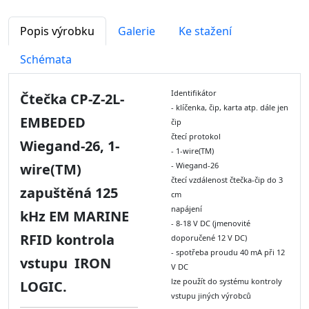
Popis výrobku
Galerie
Ke stažení
Schémata
Identifikátor
Čtečka CP-Z-2L-
- klíčenka, čip, karta atp. dále jen
EMBEDED
čip
čtecí protokol
Wiegand-26, 1-
- 1-wire(TM)
wire(TM)
- Wiegand-26
čtecí vzdálenost čtečka-čip do 3
zapuštěná 125
cm
napájení
kHz EM MARINE
- 8-18 V DC (jmenovité
RFID kontrola
doporučené 12 V DC)
- spotřeba proudu 40 mA při 12
vstupu IRON
V DC
lze použít do systému kontroly
LOGIC.
vstupu jiných výrobců