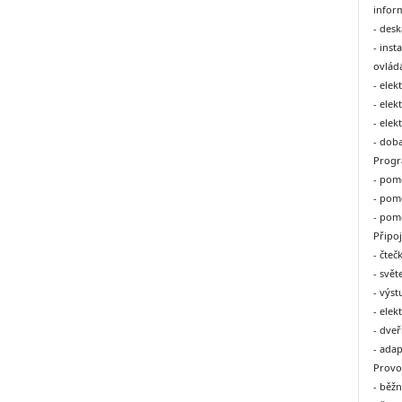
infor
- des
- inst
ovlád
- ele
- ele
- ele
- doba
Progr
- pom
- pom
- pom
Připoj
- čteč
- svět
- výst
- elek
- dveř
- ada
Provo
- běžn