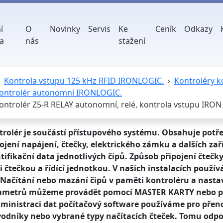
í
O
Novinky
Servis
Ke
Ceník
Odkazy
a
nás
stažení
Kontrola vstupu 125 kHz RFID IRONLOGIC.
Kontroléry k
ontrolér autonomní IRONLOGIC.
ontrolér Z5-R RELAY autonomní, relé, kontrola vstupu IRO
trolér je součástí přístupového systému. Obsahuje potř
ojení napájení, čtečky, elektrického zámku a dalších zař
tifikační data jednotlivých čipů. Způsob připojení čte
i čtečkou a řídící jednotkou. V našich instalacích pou
 Načítání nebo mazání čipů v paměti kontroléru a nasta
ametrů můžeme provádět pomocí MASTER KARTY nebo pr
dministraci dat počítačový software používáme pro přen
odníky nebo vybrané typy načítacích čteček. Tomu odpoví