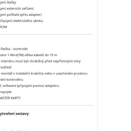
jení čtečky
jení externích zařízení
jení počítače (přes adapter)
 připojení elektrického zámku
PROM
 čtečka – kontrolér
otokol 1-Wire(TM) délka kabelů do 15 m
interiéru-musí být chráněný před nepříznivými vlivy
rostředí
u montáž v instalační krabičce nebo v uzavřeném prostoru
ání kontroléru
C software (připojení pomocí adapteru
ropojek
MASTER KARTY
ytvoření sestavy: