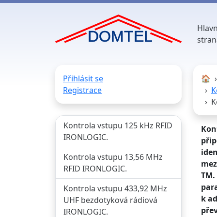
Hlavn
stran
Přihlásit se
🏠︎
Registrace
K
K
Kontrola vstupu 125 kHz RFID
Kon
IRONLOGIC.
přip
iden
Kontrola vstupu 13,56 MHz
mez
RFID IRONLOGIC.
TM.
par
Kontrola vstupu 433,92 MHz
k a
UHF bezdotyková rádiová
přev
IRONLOGIC.