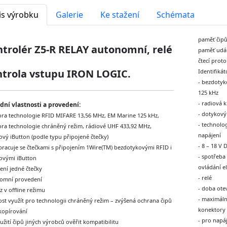
is výrobku
Galerie
Ke stažení
Schémata
paměť čipů
trolér Z5-R RELAY autonomní, relé
paměť udál
čtecí prot
ntrola vstupu IRON LOGIC.
Identifikát
- bezdotyk
125 kHz
- radiová 
dní vlastnosti a provedení:
- dotykový
ra technologie RFID MIFARE 13,56 MHz, EM Marine 125 kHz,
- technolo
ra technologie chráněný režim, rádiové UHF 433,92 MHz,
napájení
ový iButton (podle typu připojené čtečky)
- 8 – 18 V
pracuje se čtečkami s připojením 1Wire(TM) bezdotykovými RFID i
- spotřeba
ovými iButton
ovládání e
ení jedné čtečky
- relé
omní provedení
- doba ote
 v offline režimu
- maximáln
st využít pro technologii chráněný režim – zvýšená ochrana čipů
konektory 
 kopírování
- pro napá
užití čipů jiných výrobců ověřit kompatibilitu