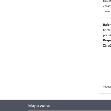
Uživat
- MAS
- kon
Balen
Kontr
příbal
Kraji
Záruč
Techn
Mapa webu