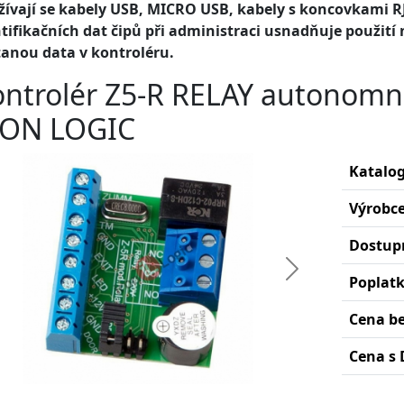
žívají se kabely USB, MICRO USB, kabely s koncovkami RJ
tifikačních dat čipů při administraci usnadňuje použití 
tanou data v kontroléru.
ntrolér Z5-R RELAY autonomní,
RON LOGIC
Katalog
Výrobc
Dostup
edchozí
Další
Poplat
Cena b
Cena s 