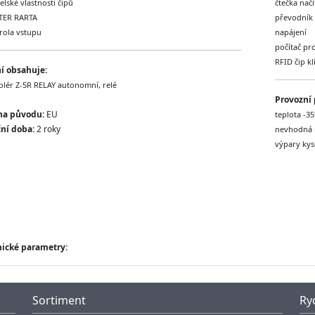
elské vlastnosti čipů
čtečka načí
TER RARTA
převodník 
trola vstupu
napájení
počítač pr
RFID čip k
í obsahuje:
olér Z-5R RELAY autonomní, relé
Provozní 
na původu:
EU
teplota -35
ní doba:
2 roky
nevhodná m
výpary kyse
ické parametry:
Sortiment
Ry