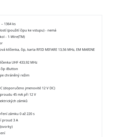
 – 1364 ks
ostí (použití čipu ke vstupu) - nemá
okol - 1-Wire(TM)
or
ová klíčenka, čip, karta RFID MIFARE 13,56 MHz, EM MARINE
klíčenka UHF 433,92 MHz
 čip iButton
gie chráněný režim
 DC (doporučeno jmenovité 12 V DC)
 proudu 45 mA při 12 V
lektrických zámků
vření zámku 0 až 220 s
í proud 3 A
(svorky)
jení