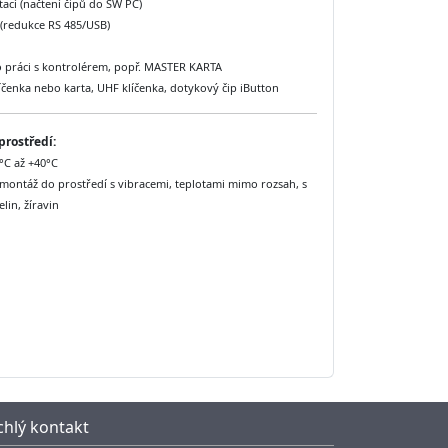
tací (načtení čipů do SW PC)
(redukce RS 485/USB)
o práci s kontrolérem, popř. MASTER KARTA
líčenka nebo karta, UHF klíčenka, dotykový čip iButton
prostředí:
°C až +40°C
ontáž do prostředí s vibracemi, teplotami mimo rozsah, s
lin, žíravin
chlý kontakt