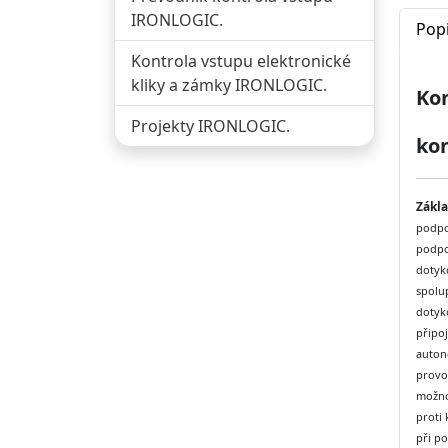
IRONLOGIC.
Pop
Kontrola vstupu elektronické
kliky a zámky IRONLOGIC.
Kon
Projekty IRONLOGIC.
ko
Zákla
podpo
podpo
dotyk
spolu
dotyk
připoj
auton
provoz
možno
proti
při po