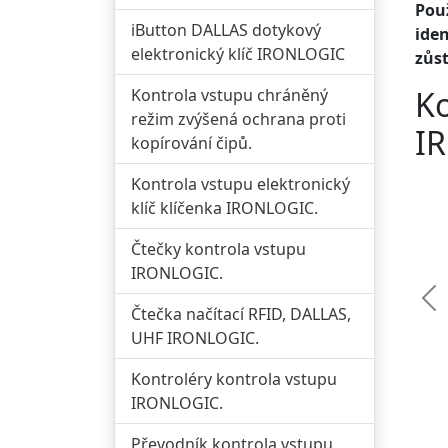
Pou
iButton DALLAS dotykový
iden
elektronický klíč IRONLOGIC
zůs
Ko
Kontrola vstupu chráněný
režim zvýšená ochrana proti
I
kopírování čipů.
Kontrola vstupu elektronický
klíč klíčenka IRONLOGIC.
Čtečky kontrola vstupu
IRONLOGIC.
Př
Čtečka načítací RFID, DALLAS,
UHF IRONLOGIC.
Kontroléry kontrola vstupu
IRONLOGIC.
Převodník kontrola vstupu