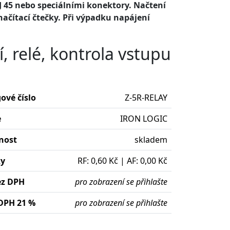
 45 nebo speciálními konektory. Načtení
načítací čtečky. Při výpadku napájení
 relé, kontrola vstupu
ové číslo
Z-5R-RELAY
e
IRON LOGIC
nost
skladem
ky
RF: 0,60 Kč | AF: 0,00 Kč
ez DPH
pro zobrazení se přihlašte
DPH 21 %
pro zobrazení se přihlašte