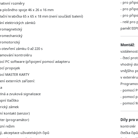
- pro připo
mativní rozměry
- pro připo
ka plošného spoje 46 x 26 x 16 mm
- pro připo
alační krabička 65 x 65 x 18 mm (není součástí balení)
- relé pro
ání elektrických zámků
paměť EE
ktromagnetický
ktromechanický
ktromotorický
Montáž:
 otevření zámku 0 až 220 s
vzdálenost
amování kontroléru
- čtecí pr
ocí PC software (připojení pomocí adapteru
vhodný do 
ocí propojek
vnějšího p
ocí MASTER KARTY
v exteriér
ení externích zařízení:
Programov
ka
- pomocí P
elná a zvuková signalizace
- pomocí p
upní tlačítko
- pomocí 
trický zámek
ní kontakt (senzor)
Díly
pro v
pter (programátor)
zní režim
kontrolér
ý, akceptace uživatelských čipů
čtečka čipů