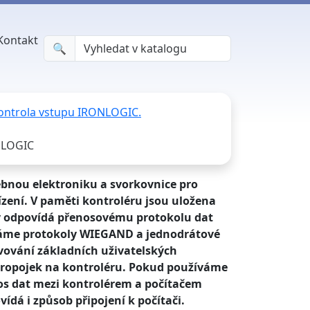
Kontakt
🔍︎
ontrola vstupu IRONLOGIC.
N LOGIC
ebnou elektroniku a svorkovnice pro
ízení. V paměti kontroléru jsou uložena
čky odpovídá přenosovému protokolu dat
žíváme protokoly WIEGAND a jednodrátové
vování základních uživatelských
opojek na kontroléru. Pokud používáme
os dat mezi kontrolérem a počítačem
dá i způsob připojení k počítači.