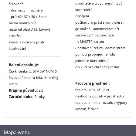
s počítačem u vybraných typů
číslovaná
kontrolérů
informativní rozměry
napájení
- průměr 37 x 30 x 3 mm
počítač pro práci s kontrolérem
barva modrá-bílá
(je možná i administrace při
materiál plast ABS, kovový
správě čipů bez počítače
kroužek
- s MASTER kartou
zvýšená ochrana proti
- nastavení režimu administrace
kopírování
pomoci propojek na řídící
jednotce-kontroléru)
Balení obsahuje:
čip klíčenka chráněný režim
Čip klíčenka IL-07MBW-NUM-S
číslovaná modrá-bílá, chráněný
Provozní prostředí:
režim
teplota -40°C až +75°C
Krajina původu:
EU
nevhodné použití v prostředí s
Záruční doba:
2 roky
teplotami mimo rozsah, s výpary
kyselin, žíravin
Mapa webu