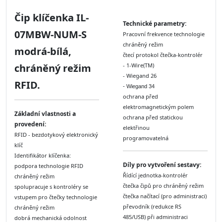
Čip klíčenka IL-
Technické parametry:
07MBW-NUM-S
Pracovní frekvence technologie
chráněný režim
modrá-bílá,
čtecí protokol čtečka-kontrolér
chráněný režim
- 1-Wire(TM)
- Wiegand 26
RFID.
- Wiegand 34
ochrana před
elektromagnetickým polem
Základní vlastnosti a
ochrana před statickou
provedení:
elektřinou
RFID - bezdotykový elektronický
programovatelná
klíč
Identifikátor klíčenka:
Díly
pro vytvoření sestavy:
podpora technologie RFID
Řídící jednotka-kontrolér
chráněný režim
čtečka čipů pro chráněný režim
spolupracuje s kontroléry se
čtečka načítací (pro administraci)
vstupem pro čtečky technologie
převodník (redukce RS
chráněný režim
485/USB) při administraci
dobrá mechanická odolnost