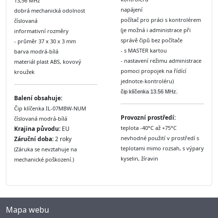
13,56 MHz
napájení
dobrá mechanická odolnost
počítač pro práci s kontrolérem
číslovaná
(je možná i administrace při
informativní rozměry
správě čipů bez počítače
- průměr 37 x 30 x 3 mm
- s MASTER kartou
barva modrá-bílá
- nastavení režimu administrace
materiál plast ABS, kovový
pomoci propojek na řídící
kroužek
jednotce-kontroléru)
čip klíčenka 13.56 MHz.
Balení obsahuje:
Čip klíčenka IL-07MBW-NUM
Provozní prostředí:
číslovaná modrá-bílá
teplota -40°C až +75°C
Krajina původu:
EU
nevhodné použití v prostředí s
Záruční doba:
2 roky
teplotami mimo rozsah, s výpary
(Záruka se nevztahuje na
kyselin, žíravin
mechanické poškození.)
Mapa webu