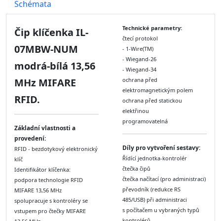
Schémata
Technické parametry:
Čip klíčenka IL-
čtecí protokol
07MBW-NUM
- 1-Wire(TM)
- Wiegand-26
modrá-bílá 13,56
- Wiegand-34
MHz MIFARE
ochrana před
elektromagnetickým polem
RFID.
ochrana před statickou
elektřinou
programovatelná
Základní vlastnosti a
provedení:
Díly pro vytvoření sestavy:
RFID - bezdotykový elektronický
Řídící jednotka-kontrolér
klíč
čtečka čipů
Identifikátor klíčenka:
čtečka načítací (pro administraci)
podpora technologie RFID
převodník (redukce RS
MIFARE 13,56 MHz
485/USB)
při administraci
spolupracuje s kontroléry se
s počítačem u vybraných typů
vstupem pro čtečky MIFARE
kontrolérů