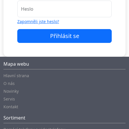
Heslo
Zapomněli jste heslo?
Přihlásit se
Mapa webu
Hlavní strana
O nás
Novinky
Servis
Kontakt
Sortiment