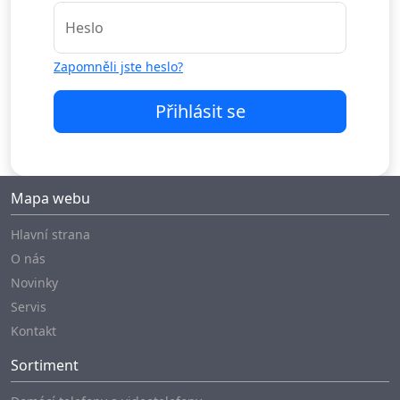
Heslo
Zapomněli jste heslo?
Přihlásit se
Mapa webu
Hlavní strana
O nás
Novinky
Servis
Kontakt
Sortiment