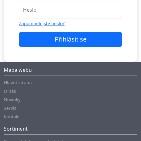
Heslo
Zapomněli jste heslo?
Přihlásit se
Mapa webu
Hlavní strana
O nás
Novinky
Servis
Kontakt
Sortiment