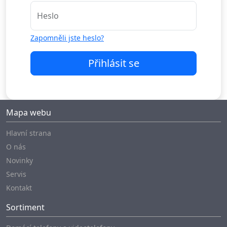
Heslo
Zapomněli jste heslo?
Přihlásit se
Mapa webu
Hlavní strana
O nás
Novinky
Servis
Kontakt
Sortiment